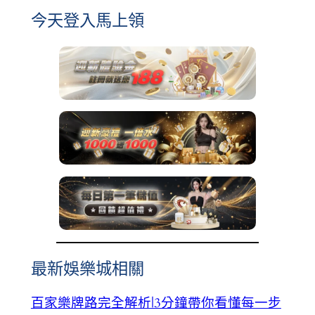
今天登入馬上領
最新娛樂城相關
百家樂牌路完全解析|3分鐘帶你看懂每一步