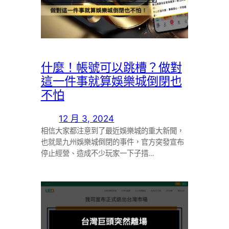
什麼！帳號可以跳槽？做對
這一件事就算娛樂城倒閉也
不怕
12 月 3, 2024
相信大家都注意到了最近娛樂城的重大新聞，
也就是九州娛樂城倒閉的事件，官方突發宣布
停止經營、造成不少玩家一下子措…